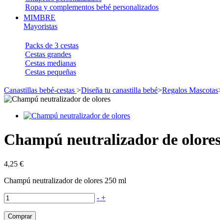
Ropa y complementos bebé personalizados
MIMBRE
Mayoristas
Packs de 3 cestas
Cestas grandes
Cestas medianas
Cestas pequeñas
Canastillas bebé-cestas
>
Diseña tu canastilla bebé
>
Regalos Mascotas
Champú neutralizador de olore
4,25 €
Champú neutralizador de olores 250 ml
-
+
Comprar